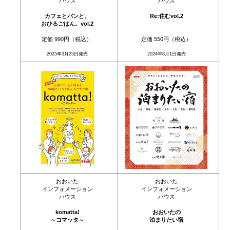
ハウス
ハウス
カフェとパンと、
Re:住むvol.2
おひるごはん。vol.2
定価 990円（税込）
定価 550円（税込）
2025年3月25日発売
2024年8月1日発売
おおいた
おおいた
インフォメーション
インフォメーション
ハウス
ハウス
komatta!
おおいたの
～コマッタ～
泊まりたい宿