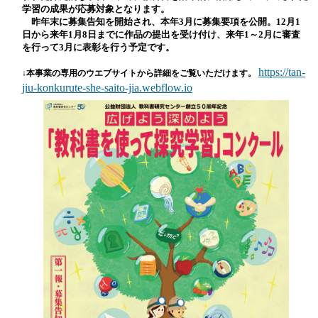
学習の成果が応募対象となります。
昨年末に募集告知を開始され、本年
3
月に募集要項を公開。
12
月
1
日から来年
1
月
8
日までに作品の提出を受け付け、来年
1
～
2
月に審査
を行って
3
月に表彰を行う予定です。
https://tan-
↓本事業の専用のウエブサイトから詳細をご覧いただけます。
jiu-konkurute-she-saito-jia.webflow.io