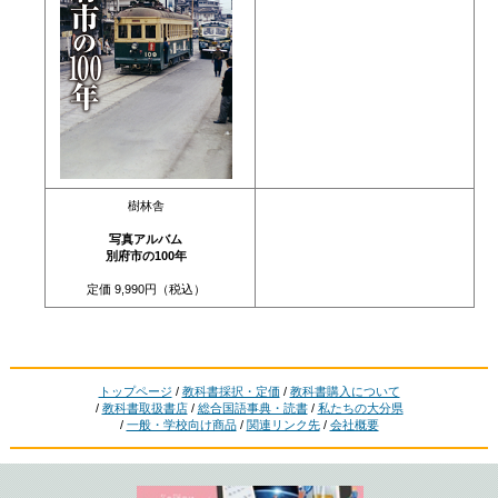
樹林舎
写真アルバム
別府市の100年
定価 9,990円（税込）
トップページ
/
教科書採択・定価
/
教科書購入について
/
教科書取扱書店
/
総合国語事典・読書
/
私たちの大分県
/
一般・学校向け商品
/
関連リンク先
/
会社概要