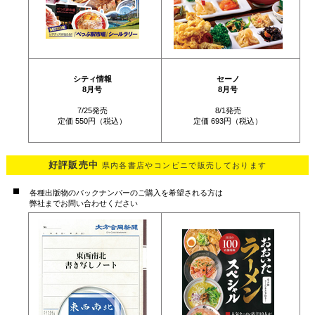
シティ情報
セーノ
8月号
8月号
7/25発売
8/1発売
定価 550円（税込）
定価 693円（税込）
好評販売中
県内各書店やコンビニで販売しております
各種出版物のバックナンバーのご購入を希望される方は
弊社までお問い合わせください