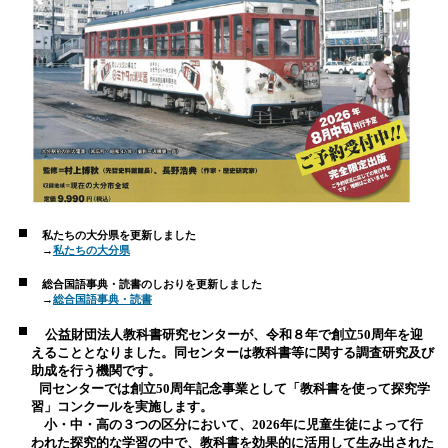
私たちの大分県を更新しました
→
私たちの大分県
総合国語事典・読書のしおりを更新しました
→
総合国語事典・読書
公益財団法人教科書研究センターが、令和８年で創立
50
周年を迎
えることとなりました。同センターは教科書等に関する調査研究及び
助成を行う機関です。
同センターでは創立50周年記念事業として「教科書を使って探究学
習」コンクールを実施します。
小・中・高の３つの区分において、
2026
年に児童生徒によって行
われた探究的な学習の中で、教科書を効果的に活用して生み出された